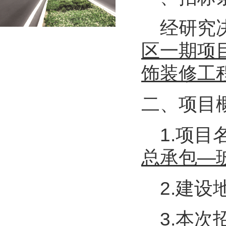
经研究
区一期项
饰装修工
二、项目
1.项目
总承包—
2.建设
3.本次