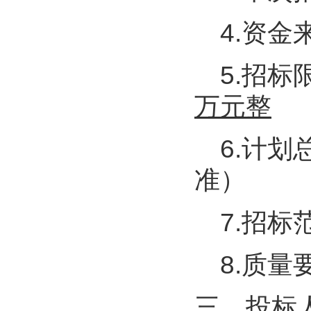
4.资金
5.招
万元整
6.计划
准）
7.招标
8.质量
三、投标