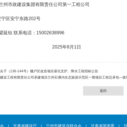
兰州市政建设集团有限责任公司第一工程公司
安宁区安宁东路
202
号
梁延钰
联系电话：
15002638996
2025年
8
月
1
日
尖子（136-144号）棚户区改造项目基坑支护、降水工程招标公告
建设工程有限责任公司承建项目兰州石佛沟生态旅游示范区一期项目工程总承包—玻
返回
会
| 甘肃省建设厅
| 兰州市建筑业联合会
| 甘肃省国资委
| 甘