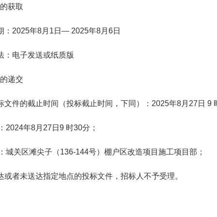
的获取
期：
2025
年
8
月
1
日—
2025
年
8
月
6
日
方法：电子发送或纸质版
的递交
投标文件的截止时间（投标截止时间，下同）：
2025
年
8
月
27
日
9
：
2024
年
8
月
27
日
9
时
30
分；
：城关区滩尖子（
136-144
号）棚户区改造项目施工项目部；
送达或者未送达指定地点的投标文件，招标人不予受理。