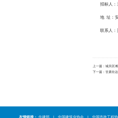
招标人：
地 址：
联系人：
上一篇：
城关区滩
下一篇：
甘肃欣达
友情链接：
住建部
| 中国建筑业协会
| 中国市政工程协